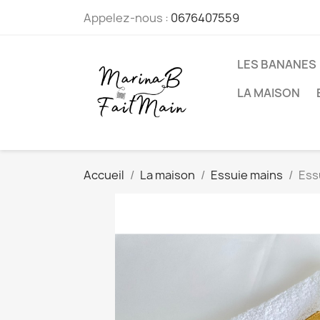
Appelez-nous :
0676407559
LES BANANES
LA MAISON
Accueil
La maison
Essuie mains
Ess