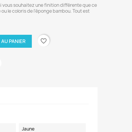
si vous souhaitez une finition différente que ce
é ou le coloris de l'éponge bambou. Tout est
favorite_border
 AU PANIER
Jaune