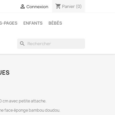
shopping_cart

Panier
(0)
Connexion
ES-PAGES
ENFANTS
BÉBÉS
search
UES
0 cm avec petite attache.
une face éponge bambou doudou.