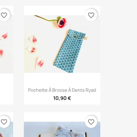
favorite_border
favorite_border
Aperçu rapide

Pochette À Brosse À Dents Ryad
10,90 €
favorite_border
favorite_border