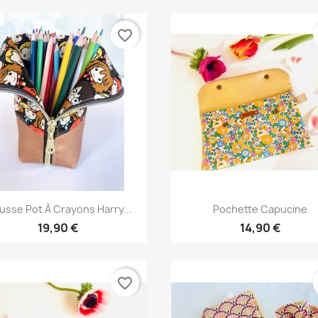
favorite_border
Aperçu rapide
Aperçu rapide


usse Pot À Crayons Harry...
Pochette Capucine
19,90 €
14,90 €
favorite_border