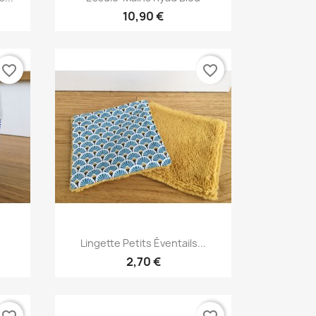
10,90 €
favorite_border
favorite_border
Aperçu rapide

Lingette Petits Éventails...
2,70 €