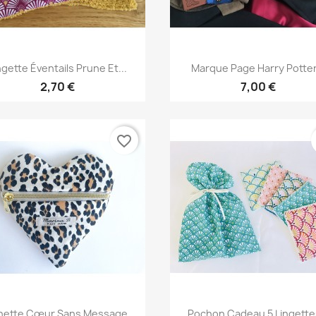
Aperçu rapide
Aperçu rapide


ngette Éventails Prune Et...
Marque Page Harry Potter.
2,70 €
7,00 €
favorite_border
Aperçu rapide
Aperçu rapide


hette Cœur Sans Message...
Pochon Cadeau 5 Lingettes