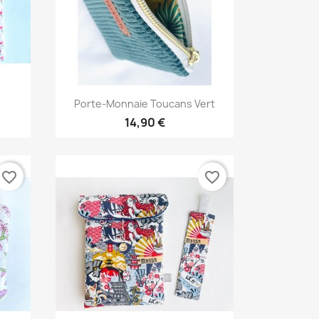
Aperçu rapide

.
Porte-Monnaie Toucans Vert
14,90 €
favorite_border
favorite_border