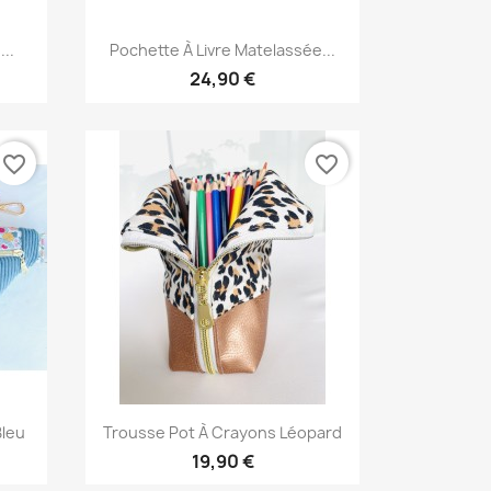
Aperçu rapide

..
Pochette À Livre Matelassée...
24,90 €
favorite_border
favorite_border
Aperçu rapide

Bleu
Trousse Pot À Crayons Léopard
19,90 €