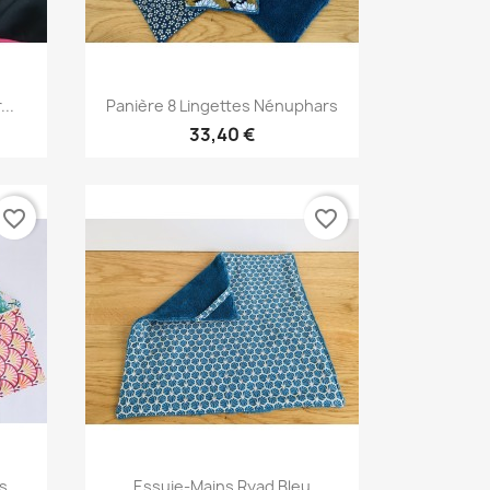
Aperçu rapide

..
Panière 8 Lingettes Nénuphars
33,40 €
favorite_border
favorite_border
Aperçu rapide

...
Essuie-Mains Ryad Bleu