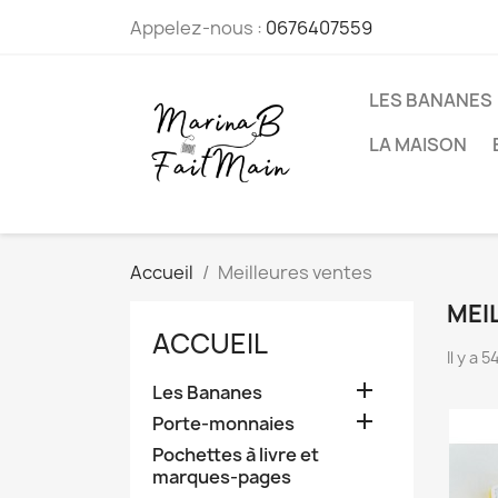
Appelez-nous :
0676407559
LES BANANES
LA MAISON
Accueil
Meilleures ventes
MEI
ACCUEIL
Il y a 

Les Bananes

Porte-monnaies
Pochettes à livre et
marques-pages