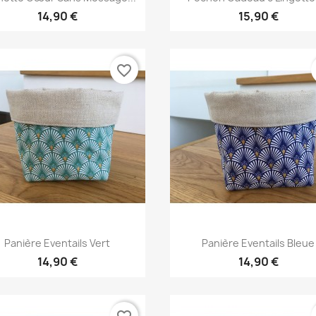
14,90 €
15,90 €
favorite_border
Aperçu rapide
Aperçu rapide


Panière Eventails Vert
Panière Eventails Bleue
14,90 €
14,90 €