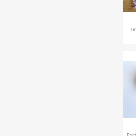
Li
Poc