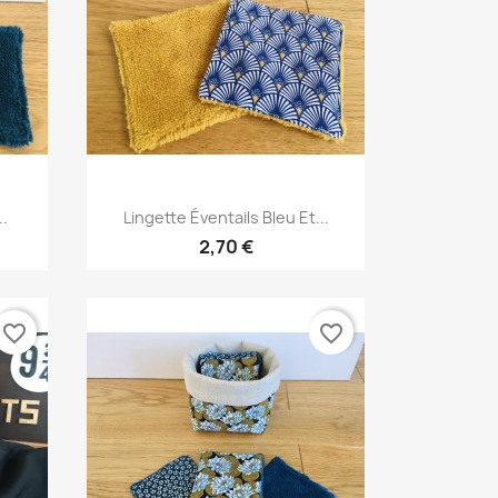
Aperçu rapide

..
Lingette Éventails Bleu Et...
2,70 €
favorite_border
favorite_border