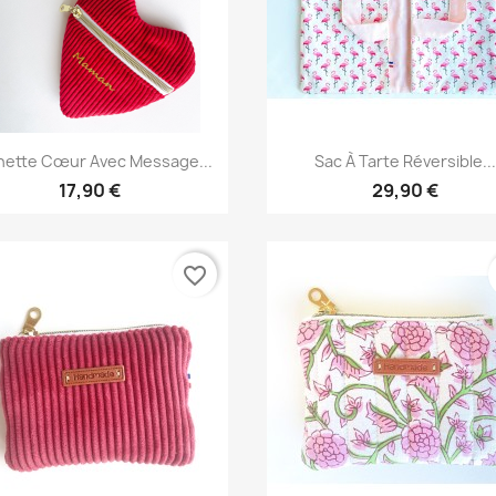
Aperçu rapide
Aperçu rapide


hette Cœur Avec Message...
Sac À Tarte Réversible..
17,90 €
29,90 €
favorite_border