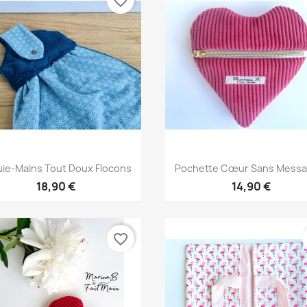
favorite_border
Aperçu rapide
Aperçu rapide


uie-Mains Tout Doux Flocons
Pochette Cœur Sans Messag
18,90 €
14,90 €
favorite_border