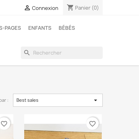
shopping_cart

Panier
(0)
Connexion
ES-PAGES
ENFANTS
BÉBÉS
search

par :
Best sales
favorite_border
favorite_border