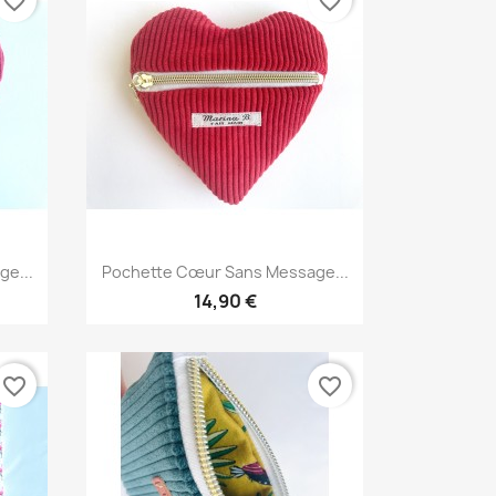
favorite_border
favorite_border
Aperçu rapide

e...
Pochette Cœur Sans Message...
14,90 €
favorite_border
favorite_border