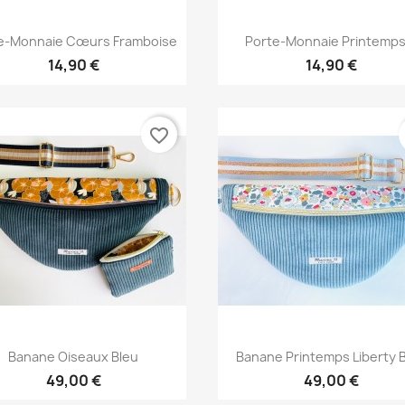
Aperçu rapide
Aperçu rapide


e-Monnaie Cœurs Framboise
Porte-Monnaie Printemps.
14,90 €
14,90 €
favorite_border
Aperçu rapide
Aperçu rapide


Banane Oiseaux Bleu
Banane Printemps Liberty 
49,00 €
49,00 €