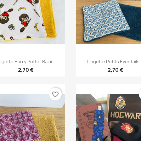
Aperçu rapide
Aperçu rapide


ngette Harry Potter Balai...
Lingette Petits Éventails.
2,70 €
2,70 €
favorite_border