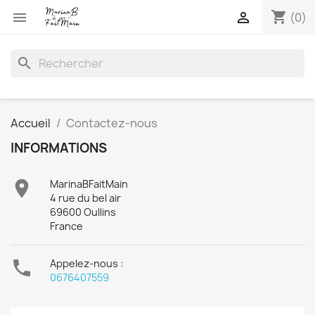
shopping_cart


(0)
search
Accueil
Contactez-nous
INFORMATIONS

MarinaBFaitMain
4 rue du bel air
69600 Oullins
France

Appelez-nous :
0676407559