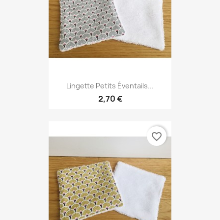
Lingette Petits Éventails...
2,70 €
favorite_border