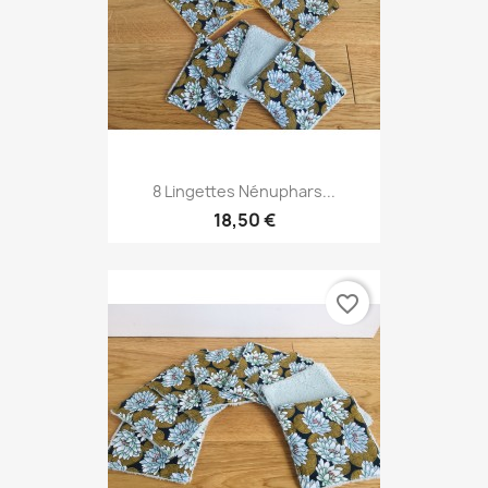
8 Lingettes Nénuphars...
18,50 €
favorite_border