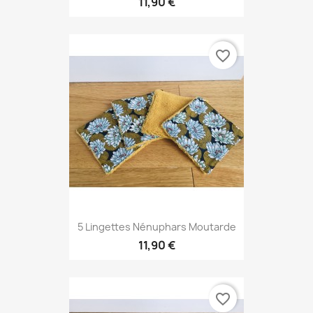
11,90 €
favorite_border
5 Lingettes Nénuphars Moutarde
11,90 €
favorite_border