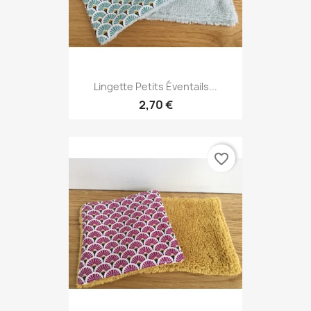
Lingette Petits Éventails...
2,70 €
favorite_border