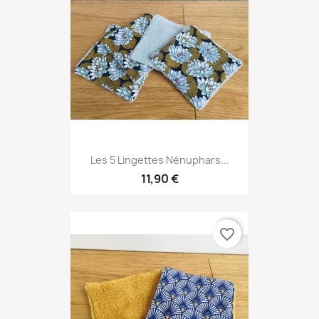
Les 5 Lingettes Nénuphars...
11,90 €
favorite_border