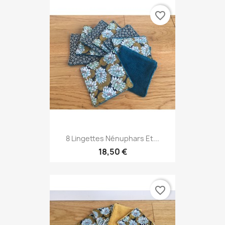
favorite_border
8 Lingettes Nénuphars Et...
18,50 €
favorite_border