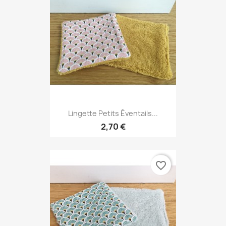
Lingette Petits Éventails...
2,70 €
favorite_border