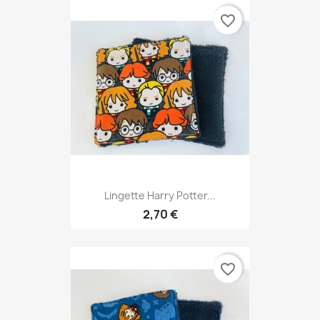
favorite_border
Lingette Harry Potter...
2,70 €
favorite_border