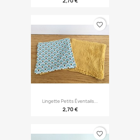
2,70 €
favorite_border
Lingette Petits Éventails...
2,70 €
favorite_border