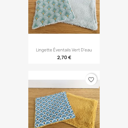
Lingette Éventails Vert D'eau
2,70 €
favorite_border