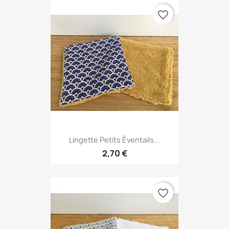
favorite_border
Lingette Petits Éventails...
2,70 €
favorite_border