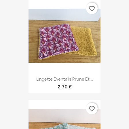
favorite_border
Lingette Éventails Prune Et...
2,70 €
favorite_border