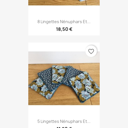
8 Lingettes Nénuphars Et...
18,50 €
favorite_border
5 Lingettes Nénuphars Et...