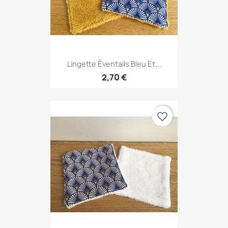
Lingette Éventails Bleu Et...
2,70 €
favorite_border