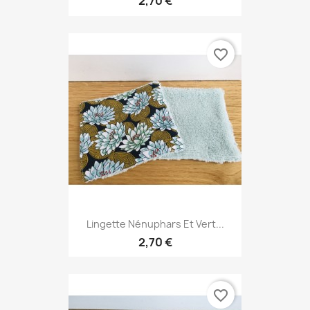
2,70 €
favorite_border
Lingette Nénuphars Et Vert...
2,70 €
favorite_border