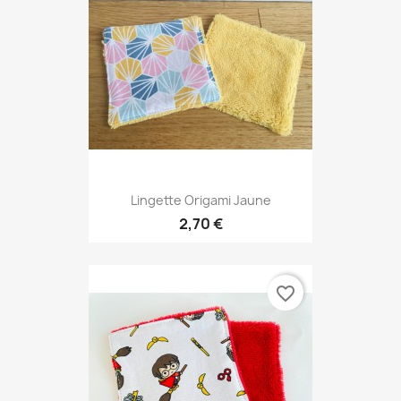
Lingette Origami Jaune
2,70 €
favorite_border