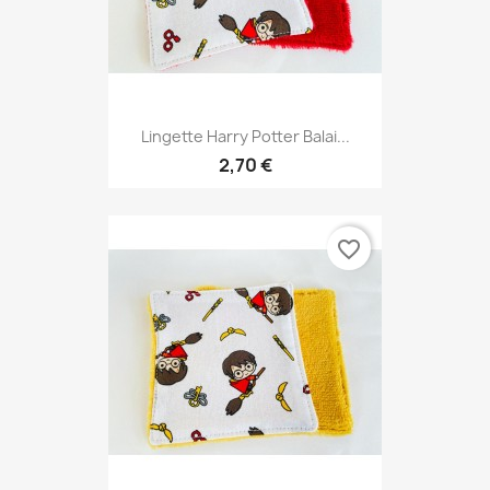
Lingette Harry Potter Balai...
2,70 €
favorite_border