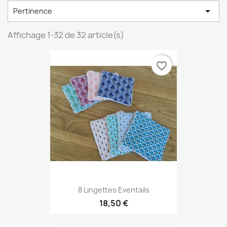

Pertinence
Affichage 1-32 de 32 article(s)
favorite_border
8 Lingettes Eventails
18,50 €