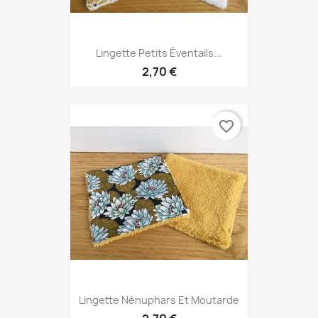
Lingette Petits Éventails...
2,70 €
favorite_border
Lingette Nénuphars Et Moutarde