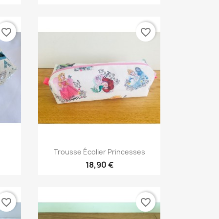
favorite_border
favorite_border
Aperçu rapide

Trousse Écolier Princesses
18,90 €
favorite_border
favorite_border