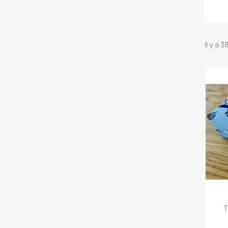
Il y a 
T