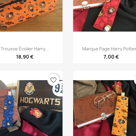
Aperçu rapide
Aperçu rapide


Trousse Écolier Harry...
Marque Page Harry Potter.
18,90 €
7,00 €
favorite_border