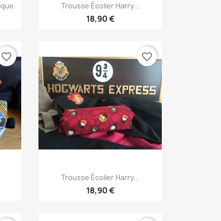
Aperçu rapide

ique
Trousse Écolier Harry...
18,90 €
favorite_border
favorite_border
Aperçu rapide

Trousse Écolier Harry...
18,90 €