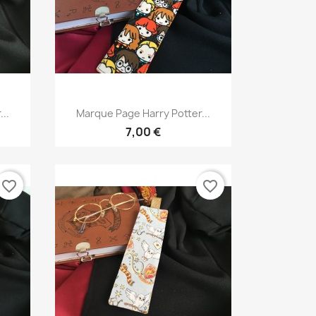
Aperçu rapide

..
Marque Page Harry Potter...
7,00 €
favorite_border
favorite_border