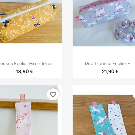
Aperçu rapide
Aperçu rapide


rousse Écolier Hirondelles
Duo Trousse Écolier Et..
18,90 €
21,90 €
favorite_border