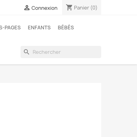
shopping_cart

Panier
(0)
Connexion
ES-PAGES
ENFANTS
BÉBÉS
search